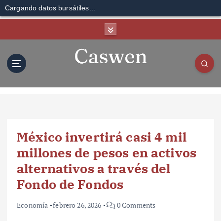
Cargando datos bursátiles...
S
k
i
p
t
o
c
o
n
t
México invertirá casi 4 mil
e
n
millones de pesos en activos
t
alternativos a través del
Fondo de Fondos
Economía
febrero 26, 2026
0 Comments