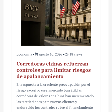
t
r
a
d
a
s
Economía
agosto 10, 2026
18 views
Corredoras chinas refuerzan
controles para limitar riesgos
de apalancamiento
En respuesta a la creciente preocupación por el
riesgo excesivo en el mercado bursátil, las
corredoras de valores en China han incrementado
las restricciones para nuevos clientes y
endurecido los controles sobre el financiamiento