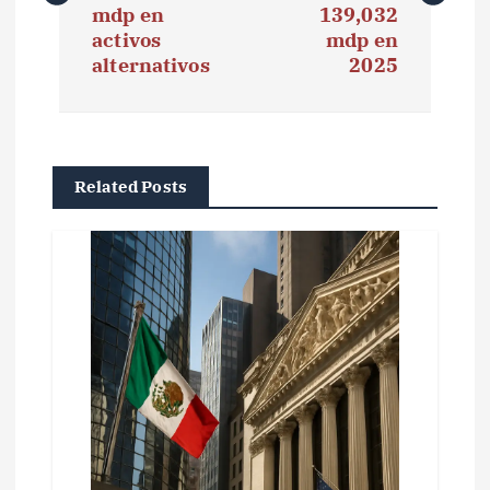
e
mdp en
139,032
activos
mdp en
g
alternativos
2025
a
c
i
Related Posts
ó
n
d
e
e
n