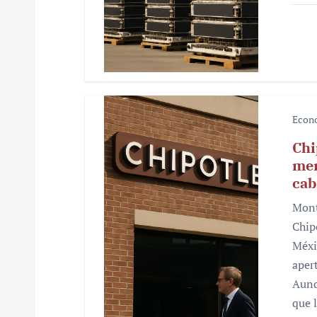
a
d
a
s
Econ
Chi
mer
cab
Mont
Chip
Méxi
aper
Aunq
que 