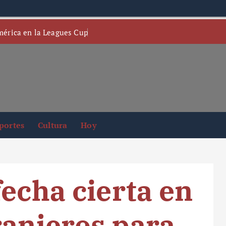
mérica en la Leagues Cup
portes
Cultura
Hoy
fecha cierta en
ranjeros para