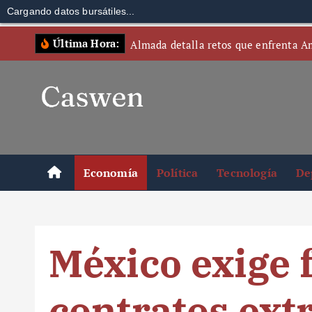
Cargando datos bursátiles...
S
Última Hora:
Almada detalla retos que enfrenta A
k
i
p
t
o
c
o
Economía
Política
Tecnología
De
n
t
e
n
México exige 
t
contratos ext