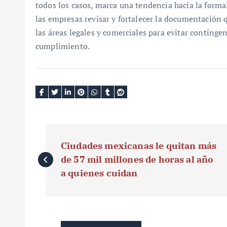
todos los casos, marca una tendencia hacia la formal
las empresas revisar y fortalecer la documentación 
las áreas legales y comerciales para evitar contingen
cumplimiento.
N
Ciudades mexicanas le quitan más
a
de 57 mil millones de horas al año
v
a quienes cuidan
e
g