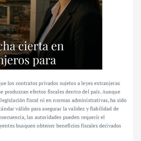
que los contratos privados sujetos a leyes extranjeras
ue produzcan efectos fiscales dentro del país. Aunque
 legislación fiscal ni en normas administrativas, ha sido
ándar válido para asegurar la validez y fiabilidad de
nsecuencia, las autoridades pueden requerir el
yentes busquen obtener beneficios fiscales derivados