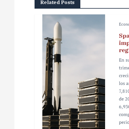
Related Posts
a
c
Econ
i
Spa
ó
imp
reg
n
En s
d
trim
e
crec
los 
e
7,81
n
de 2
6,93
t
comp
r
peri