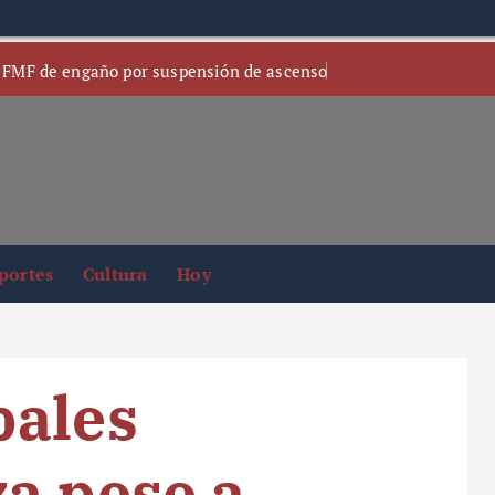
 FMF de engaño por suspensión de ascenso
portes
Cultura
Hoy
bales
a pese a