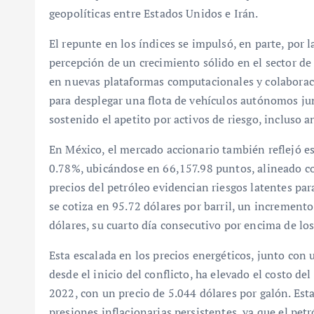
geopolíticas entre Estados Unidos e Irán.
El repunte en los índices se impulsó, en parte, por l
percepción de un crecimiento sólido en el sector de 
en nuevas plataformas computacionales y colaborac
para desplegar una flota de vehículos autónomos j
sostenido el apetito por activos de riesgo, incluso an
En México, el mercado accionario también reflejó 
0.78%, ubicándose en 66,157.98 puntos, alineado co
precios del petróleo evidencian riesgos latentes pa
se cotiza en 95.72 dólares por barril, un increment
dólares, su cuarto día consecutivo por encima de los
Esta escalada en los precios energéticos, junto con
desde el inicio del conflicto, ha elevado el costo de
2022, con un precio de 5.044 dólares por galón. Est
presiones inflacionarias persistentes, ya que el pet