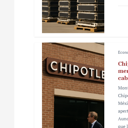
a
d
a
s
Econ
Chi
mer
cab
Mont
Chip
Méxi
aper
Aunq
que 