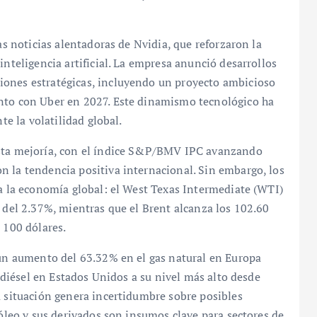
as noticias alentadoras de Nvidia, que reforzaron la
inteligencia artificial. La empresa anunció desarrollos
iones estratégicas, incluyendo un proyecto ambicioso
unto con Uber en 2027. Este dinamismo tecnológico ha
te la volatilidad global.
esta mejoría, con el índice S&P/BMV IPC avanzando
n la tendencia positiva internacional. Sin embargo, los
ra la economía global: el West Texas Intermediate (WTI)
o del 2.37%, mientras que el Brent alcanza los 102.60
 100 dólares.
 un aumento del 63.32% en el gas natural en Europa
l diésel en Estados Unidos a su nivel más alto desde
a situación genera incertidumbre sobre posibles
róleo y sus derivados son insumos clave para sectores de