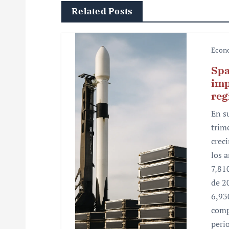
Related Posts
a
c
Econ
i
Spa
ó
imp
reg
n
En s
d
trim
e
crec
los 
e
7,81
n
de 2
6,93
t
comp
r
peri