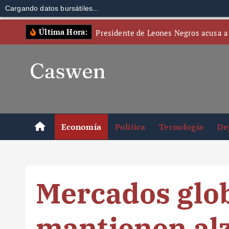
Cargando datos bursátiles...
S
Última Hora:
Presidente de Leones Negros acusa a
k
i
p
t
o
c
o
Economía
Política
Tecnología
De
n
t
e
n
Mercados glo
t
mantienen alz