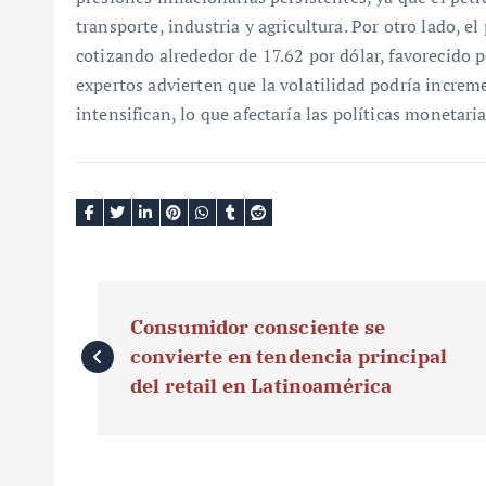
transporte, industria y agricultura. Por otro lado, 
cotizando alrededor de 17.62 por dólar, favorecido 
expertos advierten que la volatilidad podría increm
intensifican, lo que afectaría las políticas monetari
N
Consumidor consciente se
a
convierte en tendencia principal
v
del retail en Latinoamérica
e
g