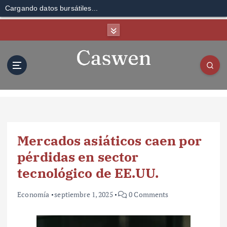
Cargando datos bursátiles...
S
k
i
p
t
o
c
o
n
t
Mercados asiáticos caen por
e
n
pérdidas en sector
t
tecnológico de EE.UU.
Economía
septiembre 1, 2025
0 Comments