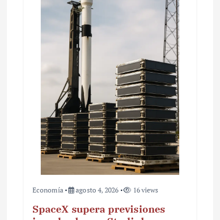
e
e
n
t
r
a
d
a
s
Economía
agosto 4, 2026
16 views
SpaceX supera previsiones