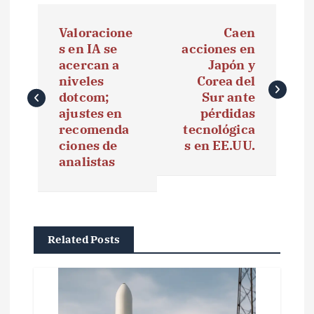
N
Valoracione
Caen
a
s en IA se
acciones en
acercan a
Japón y
v
niveles
Corea del
e
dotcom;
Sur ante
ajustes en
pérdidas
g
recomenda
tecnológica
ciones de
s en EE.UU.
a
analistas
c
i
ó
Related Posts
n
d