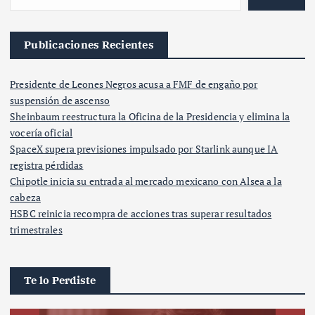
Publicaciones Recientes
Presidente de Leones Negros acusa a FMF de engaño por
suspensión de ascenso
Sheinbaum reestructura la Oficina de la Presidencia y elimina la
vocería oficial
SpaceX supera previsiones impulsado por Starlink aunque IA
registra pérdidas
Chipotle inicia su entrada al mercado mexicano con Alsea a la
cabeza
HSBC reinicia recompra de acciones tras superar resultados
trimestrales
Te lo Perdiste