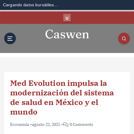
Cargando datos bursátiles...
S
k
i
p
t
o
c
o
n
t
Med Evolution impulsa la
e
n
modernización del sistema
t
de salud en México y el
mundo
Economía
agosto 22, 2025
0 Comments