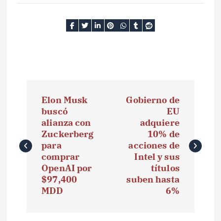
N
Elon Musk
Gobierno de
a
buscó
EU
alianza con
adquiere
v
Zuckerberg
10% de
e
para
acciones de
comprar
Intel y sus
g
OpenAI por
títulos
$97,400
suben hasta
a
MDD
6%
c