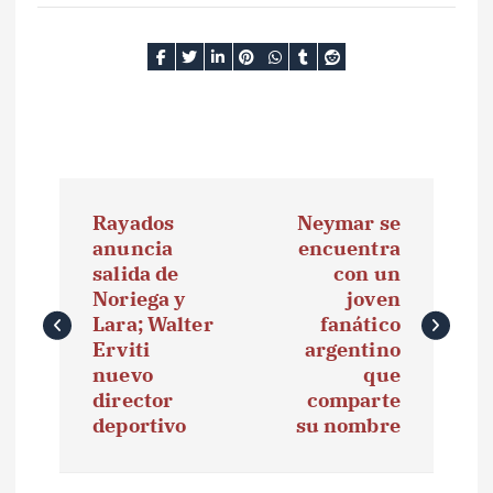
N
Rayados
Neymar se
a
anuncia
encuentra
salida de
con un
v
Noriega y
joven
e
Lara; Walter
fanático
Erviti
argentino
g
nuevo
que
director
comparte
a
deportivo
su nombre
c