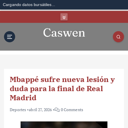
Cargando datos bursátiles...
S
k
i
p
t
o
c
o
n
t
Mbappé sufre nueva lesión y
e
n
duda para la final de Real
t
Madrid
Deportes
abril 27, 2026
0 Comments