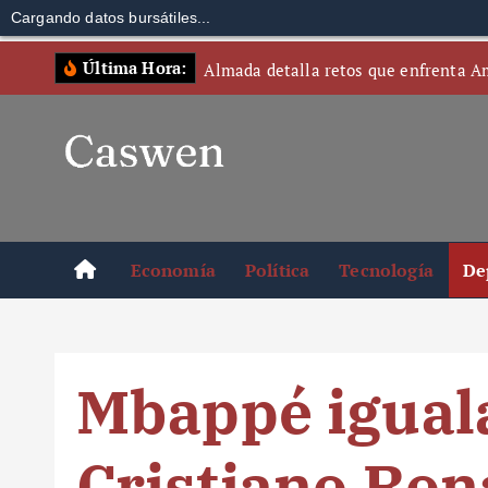
Cargando datos bursátiles...
S
Última Hora:
Almada detalla retos que enfrenta A
k
i
p
t
o
c
o
Economía
Política
Tecnología
De
n
t
e
n
Mbappé igual
t
Cristiano Ron