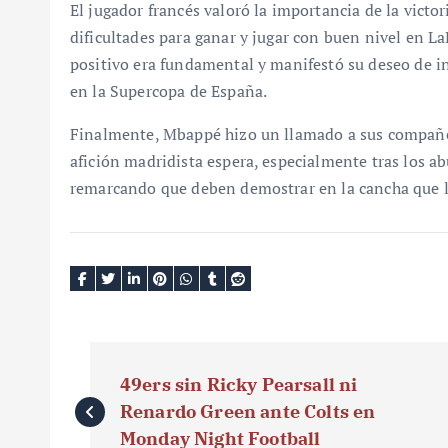
El jugador francés valoró la importancia de la vict
dificultades para ganar y jugar con buen nivel en La
positivo era fundamental y manifestó su deseo de i
en la Supercopa de España.
Finalmente, Mbappé hizo un llamado a sus compañer
afición madridista espera, especialmente tras los a
remarcando que deben demostrar en la cancha que l
N
49ers sin Ricky Pearsall ni
a
Renardo Green ante Colts en
v
Monday Night Football