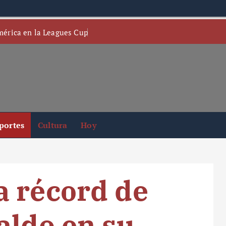
mérica en la Leagues Cup
portes
Cultura
Hoy
a récord de
aldo en su