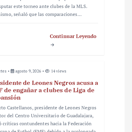
isputar este torneo ante clubes de la MLS.
ismo, señaló que las comparaciones…
Continuar Leyendo
rtes
agosto 9, 2026
14 views
sidente de Leones Negros acusa a
 de engañar a clubes de Liga de
ansión
rto Castellanos, presidente de Leones Negros
ctor del Centro Universitario de Guadalajara,
ó críticas contundentes hacia la Federación
cana de Futbol (FMF) debido a la prolongada