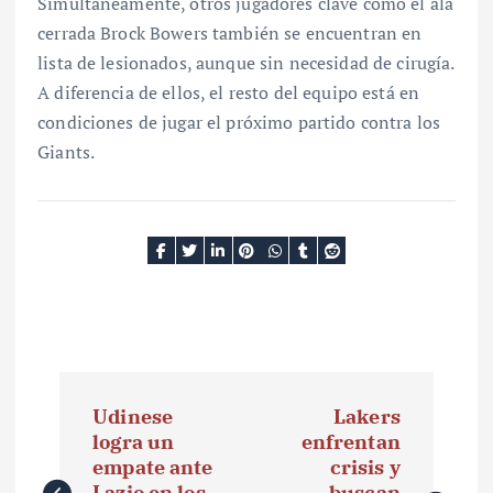
Simultáneamente, otros jugadores clave como el ala
cerrada Brock Bowers también se encuentran en
lista de lesionados, aunque sin necesidad de cirugía.
A diferencia de ellos, el resto del equipo está en
condiciones de jugar el próximo partido contra los
Giants.
N
Udinese
Lakers
a
logra un
enfrentan
empate ante
crisis y
v
Lazio en los
buscan