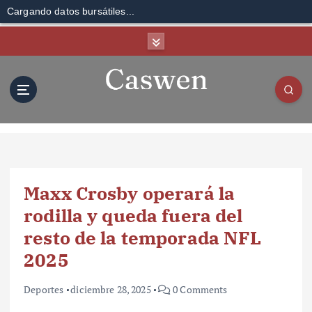
Cargando datos bursátiles...
S
k
i
p
t
o
c
o
n
t
Maxx Crosby operará la
e
n
rodilla y queda fuera del
t
resto de la temporada NFL
2025
Deportes
diciembre 28, 2025
0 Comments