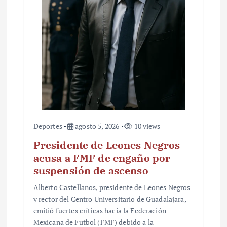
t
r
a
d
a
s
Deportes
agosto 5, 2026
10 views
Presidente de Leones Negros
acusa a FMF de engaño por
suspensión de ascenso
Alberto Castellanos, presidente de Leones Negros
y rector del Centro Universitario de Guadalajara,
emitió fuertes críticas hacia la Federación
Mexicana de Futbol (FMF) debido a la