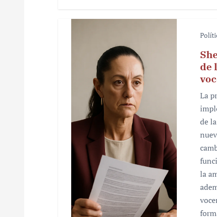
Polít
She
de 
voc
La p
impl
de l
nuev
camb
func
la a
adem
voce
form