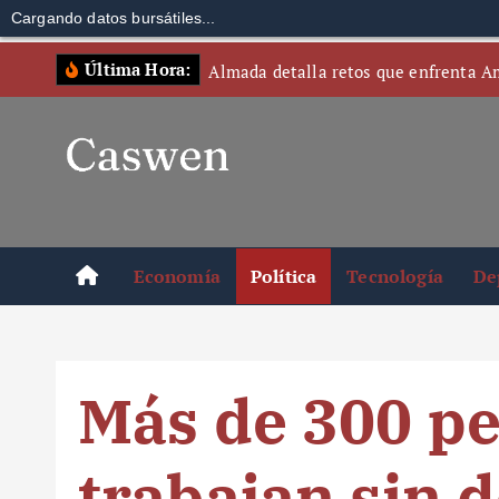
Cargando datos bursátiles...
S
Última Hora:
Almada detalla retos que enfrenta A
k
i
p
t
o
c
o
Economía
Política
Tecnología
De
n
t
e
n
Más de 300 p
t
trabajan sin 