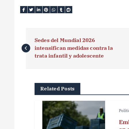
N
Sedes del Mundial 2026
a
intensifican medidas contra la
v
trata infantil y adolescente
e
g
Related Posts
a
c
Polít
i
Emb
ó