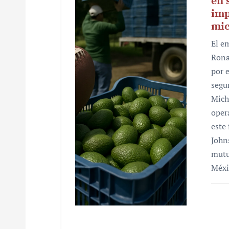
en 
imp
n
mi
d
El e
e
Rona
por 
e
segu
n
Mich
oper
t
este
r
John
mutu
a
Méxi
d
a
s