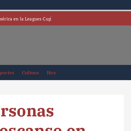
mérica en la Leagues Cup
portes
Cultura
Hoy
ersonas
descanso en