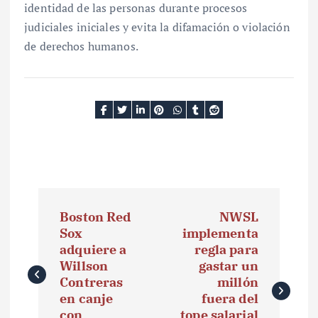
identidad de las personas durante procesos
judiciales iniciales y evita la difamación o violación
de derechos humanos.
N
Boston Red
NWSL
a
Sox
implementa
adquiere a
regla para
v
Willson
gastar un
e
Contreras
millón
en canje
fuera del
g
con
tope salarial