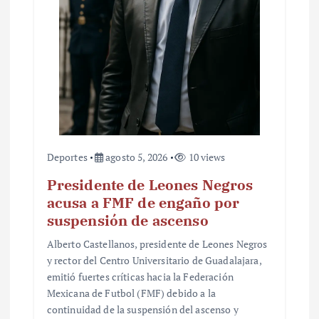
a
d
a
s
Deportes
agosto 5, 2026
10 views
Presidente de Leones Negros
acusa a FMF de engaño por
suspensión de ascenso
Alberto Castellanos, presidente de Leones Negros
y rector del Centro Universitario de Guadalajara,
emitió fuertes críticas hacia la Federación
Mexicana de Futbol (FMF) debido a la
continuidad de la suspensión del ascenso y