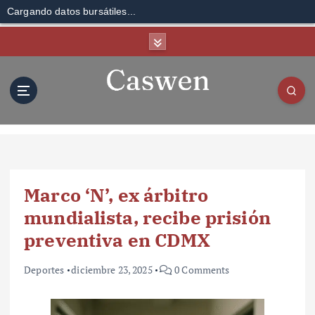
Cargando datos bursátiles...
S
k
i
p
t
o
c
o
n
t
Marco ‘N’, ex árbitro
e
n
mundialista, recibe prisión
t
preventiva en CDMX
Deportes
diciembre 23, 2025
0 Comments