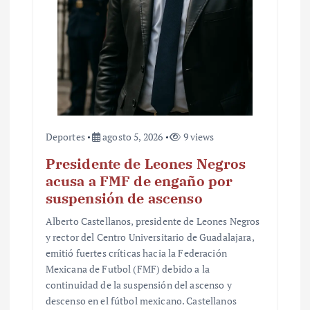
a
d
a
s
Deportes
agosto 5, 2026
9 views
Presidente de Leones Negros
acusa a FMF de engaño por
suspensión de ascenso
Alberto Castellanos, presidente de Leones Negros
y rector del Centro Universitario de Guadalajara,
emitió fuertes críticas hacia la Federación
Mexicana de Futbol (FMF) debido a la
continuidad de la suspensión del ascenso y
descenso en el fútbol mexicano. Castellanos