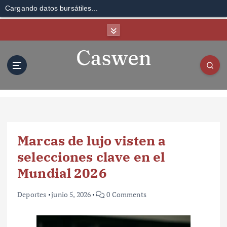
Cargando datos bursátiles...
S
k
i
p
t
o
c
o
n
t
Marcas de lujo visten a
e
n
selecciones clave en el
t
Mundial 2026
Deportes
junio 5, 2026
0 Comments