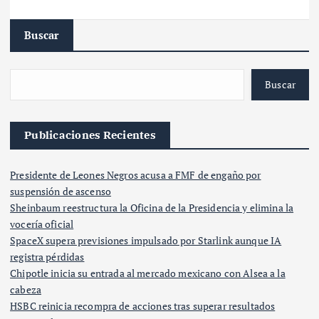
Buscar
Buscar
Publicaciones Recientes
Presidente de Leones Negros acusa a FMF de engaño por
suspensión de ascenso
Sheinbaum reestructura la Oficina de la Presidencia y elimina la
vocería oficial
SpaceX supera previsiones impulsado por Starlink aunque IA
registra pérdidas
Chipotle inicia su entrada al mercado mexicano con Alsea a la
cabeza
HSBC reinicia recompra de acciones tras superar resultados