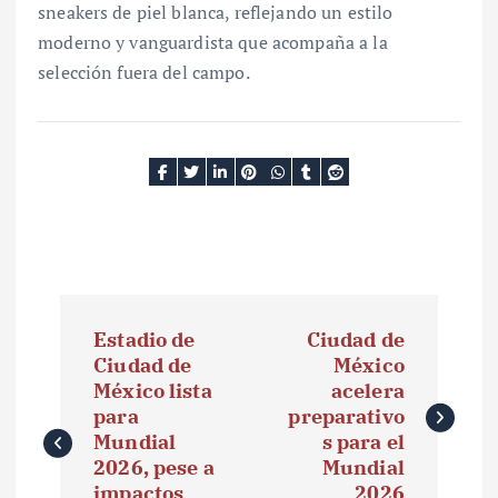
sneakers de piel blanca, reflejando un estilo
moderno y vanguardista que acompaña a la
selección fuera del campo.
N
Estadio de
Ciudad de
a
Ciudad de
México
México lista
acelera
v
para
preparativo
e
Mundial
s para el
2026, pese a
Mundial
g
impactos
2026