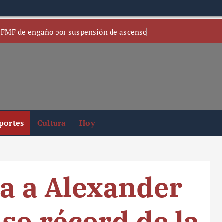
 FMF de engaño por suspensión de ascenso
portes
Cultura
Hoy
ha a Alexander
so récord de la