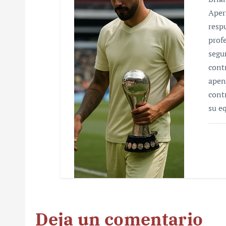
Aper
resp
prof
segu
cont
apen
cont
su e
Deja un comentario