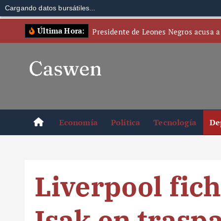
Cargando datos bursátiles...
S
Última Hora:
Presidente de Leones Negros acusa a
k
i
p
t
o
c
o
Economía
Política
Tecnología
De
n
t
e
n
Liverpool fic
t
Isak en traspa