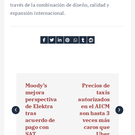
través de la combinación de diseño, calidad y
expansión internacional.
N
Moody’s
Precios de
a
mejora
taxis
perspectiva
autorizados
v
de Elektra
en el AICM
e
tras
son hasta 3
acuerdo de
veces más
g
pago con
caros que
SAT
Uber