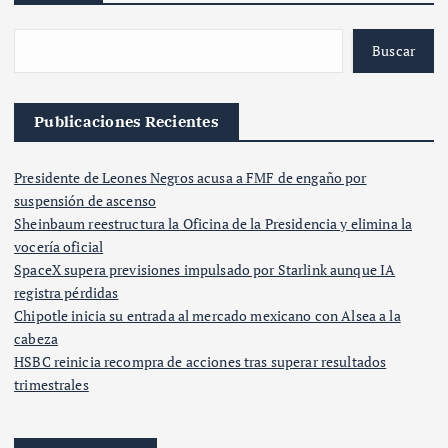
Buscar
Publicaciones Recientes
Presidente de Leones Negros acusa a FMF de engaño por
suspensión de ascenso
Sheinbaum reestructura la Oficina de la Presidencia y elimina la
vocería oficial
SpaceX supera previsiones impulsado por Starlink aunque IA
registra pérdidas
Chipotle inicia su entrada al mercado mexicano con Alsea a la
cabeza
HSBC reinicia recompra de acciones tras superar resultados
trimestrales