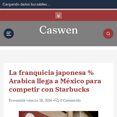
Cargando datos bursátiles...
S
k
i
p
t
o
c
o
n
t
La franquicia japonesa %
e
n
Arabica llega a México para
t
competir con Starbucks
Economía
marzo 28, 2026
0 Comments