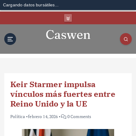
Cargando datos bursátiles...
S
k
i
p
t
o
c
o
n
t
Keir Starmer impulsa
e
n
vínculos más fuertes entre
t
Reino Unido y la UE
Política
febrero 14, 2026
0 Comments