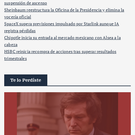
suspensión de ascenso
Sheinbaum reestructura la Oficina de la Presidencia y elimina la
vocería oficial
SpaceX supera previsiones impulsado por Starlink aunque IA
registra pérdidas
Chipotle inicia su entrada al mercado mexicano con Alsea a la
cabeza
HSBC reinicia recompra de acciones tras superar resultados
trimestrales
Te lo Perdiste