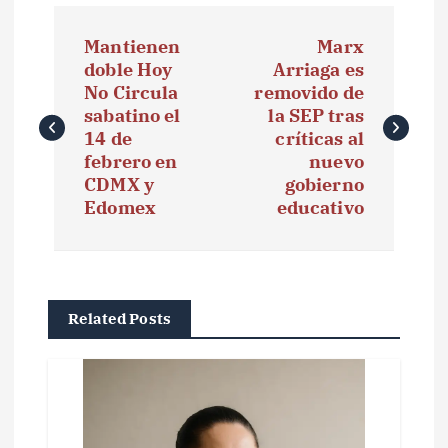
N
Mantienen
Marx
a
doble Hoy
Arriaga es
No Circula
removido de
v
sabatino el
la SEP tras
e
14 de
críticas al
febrero en
nuevo
g
CDMX y
gobierno
Edomex
educativo
a
c
i
Related Posts
ó
n
d