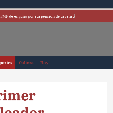
 FMF de engaño por suspensión de ascenso
portes
Cultura
Hoy
rimer
leador