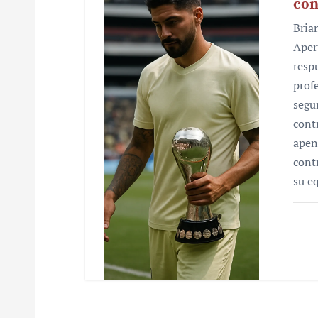
con
Bria
Aper
resp
prof
segu
cont
apen
cont
su e