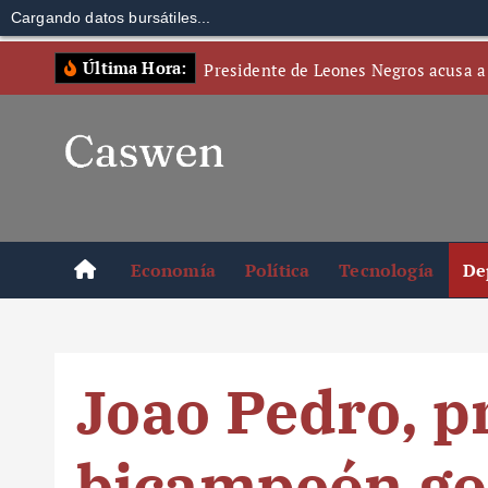
Cargando datos bursátiles...
S
Última Hora:
Presidente de Leones Negros acusa a
k
i
p
t
o
c
o
Economía
Política
Tecnología
De
n
t
e
n
Joao Pedro, p
t
bicampeón go