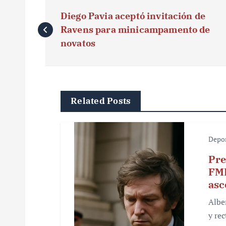
N
Diego Pavia aceptó invitación de
a
Ravens para minicampamento de
v
novatos
e
g
Related Posts
a
c
Depo
i
Pre
ó
FMF
asc
n
Albe
d
y re