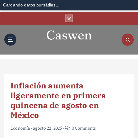
Cargando datos bursátiles...
S
k
i
p
t
o
c
o
n
t
Inflación aumenta
e
n
ligeramente en primera
t
quincena de agosto en
México
Economía
agosto 22, 2025
0 Comments