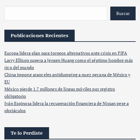
Buscar
Publicaciones Recientes
Europa lidera plan para torneos alternativos ante crisis en FIFA
Larry Ellison supera a Jensen Huang como el séptimo hombre más
rico del mundo
China impone aranceles antidumping a nuez pecana de México y
EU
México pierde 1.7 millones de líneas móviles por registro
obligatorio
Iván Espinosa lidera la recuperación financiera de Nissan pese a
obstáculos
Te lo Perdiste