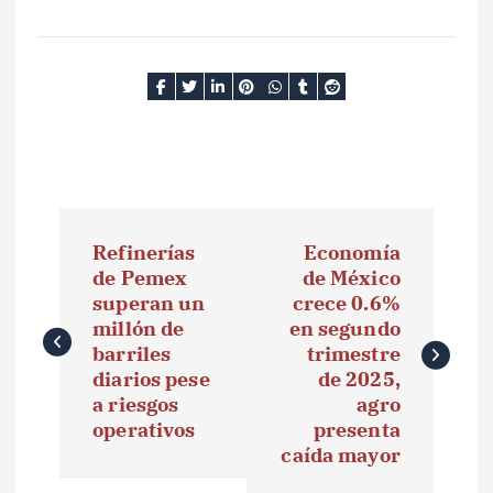
N
Refinerías
Economía
a
de Pemex
de México
superan un
crece 0.6%
v
millón de
en segundo
e
barriles
trimestre
diarios pese
de 2025,
g
a riesgos
agro
operativos
presenta
a
caída mayor