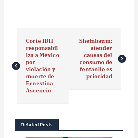
N
Corte IDH
Sheinbaum:
a
responsabil
atender
iza a México
causas del
v
por
consumo de
e
violación y
fentanilo es
muerte de
prioridad
g
Ernestina
Ascencio
a
c
i
Related Posts
ó