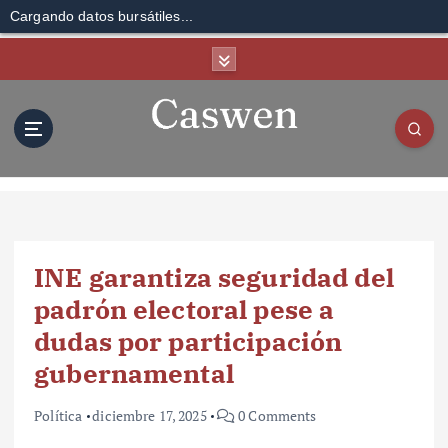
Cargando datos bursátiles...
S
k
i
p
t
o
c
o
n
t
INE garantiza seguridad del
e
n
padrón electoral pese a
t
dudas por participación
gubernamental
Política
diciembre 17, 2025
0 Comments