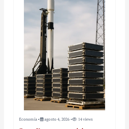
d
e
e
n
t
r
a
d
a
s
Economía
agosto 4, 2026
14 views