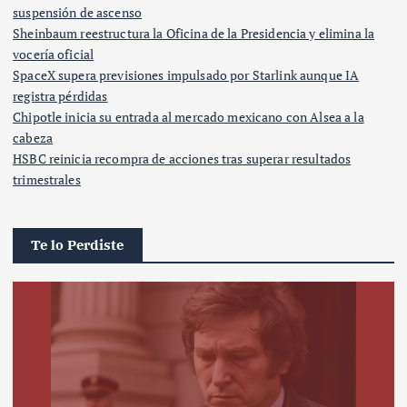
suspensión de ascenso
Sheinbaum reestructura la Oficina de la Presidencia y elimina la
vocería oficial
SpaceX supera previsiones impulsado por Starlink aunque IA
registra pérdidas
Chipotle inicia su entrada al mercado mexicano con Alsea a la
cabeza
HSBC reinicia recompra de acciones tras superar resultados
trimestrales
Te lo Perdiste