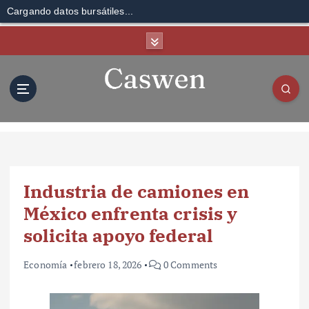
Cargando datos bursátiles...
S
k
i
p
t
o
c
o
n
t
Industria de camiones en
e
n
México enfrenta crisis y
t
solicita apoyo federal
Economía
febrero 18, 2026
0 Comments