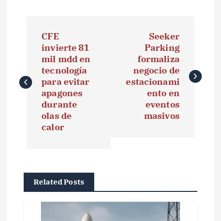
N
CFE
Seeker
a
invierte 81
Parking
mil mdd en
formaliza
v
tecnología
negocio de
e
para evitar
estacionami
apagones
ento en
g
durante
eventos
olas de
masivos
a
calor
c
i
ó
Related Posts
n