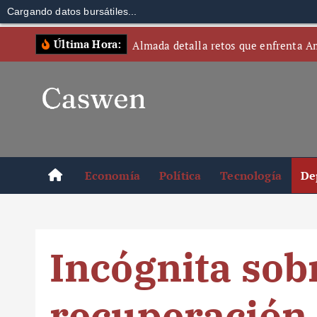
Cargando datos bursátiles...
S
Última Hora:
Almada detalla retos que enfrenta A
k
i
p
t
o
c
o
Economía
Política
Tecnología
De
n
t
e
n
Incógnita sobr
t
recuperación