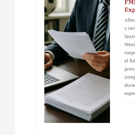
FMF
Exp
Albe
y re
lanz
Mexi
susp
el f
pren
inte
dura
espe