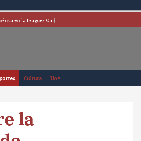
mérica en la Leagues Cup
portes
Cultura
Hoy
e la
 de