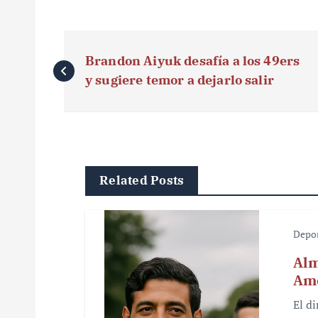
N
Brandon Aiyuk desafía a los 49ers
a
y sugiere temor a dejarlo salir
v
e
g
Related Posts
a
c
Depo
i
Alm
ó
Amé
n
El d