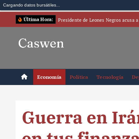
Cargando datos bursátiles...
S
Última Hora:
Presidente de Leones Negros acusa a
k
i
p
t
o
c
o
Economía
Política
Tecnología
De
n
t
e
n
Guerra en Irá
t
en tus finanz