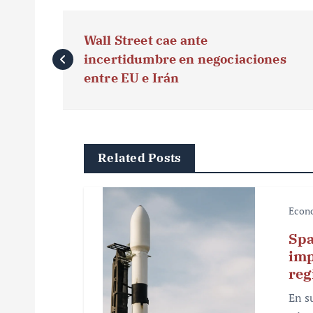
N
Wall Street cae ante
a
incertidumbre en negociaciones
v
entre EU e Irán
e
g
Related Posts
a
c
Econ
i
Spa
ó
imp
reg
n
En s
d