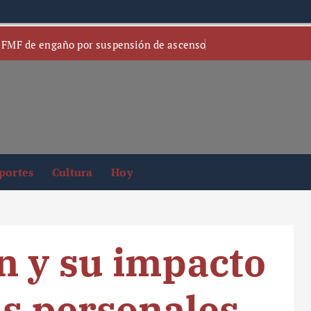
 FMF de engaño por suspensión de ascenso
portes
Cultura
Hoy
n y su impacto
as personales