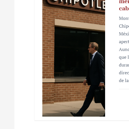
mer
cab
Mont
Chip
Méxi
aper
Aunq
que 
dura
dire
de l