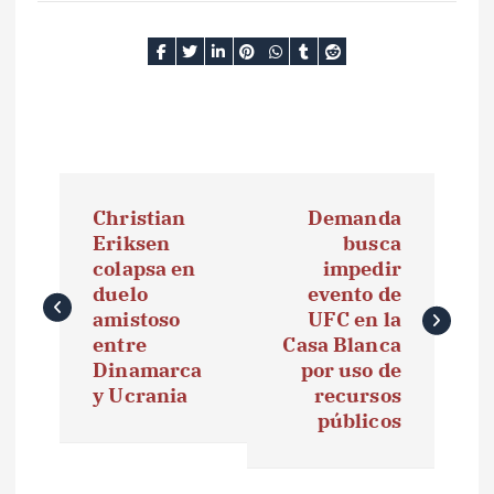
N
Christian
Demanda
a
Eriksen
busca
colapsa en
impedir
v
duelo
evento de
e
amistoso
UFC en la
entre
Casa Blanca
g
Dinamarca
por uso de
y Ucrania
recursos
a
públicos
c