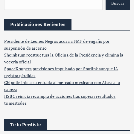
Buscar
Publicaciones Recientes
Presidente de Leones Negros acusa a FMF de engaño por
suspensión de ascenso
Sheinbaum reestructura la Oficina de la Presidencia y elimina la
vocería oficial
SpaceX supera previsiones impulsado por Starlink aunque IA
registra pérdidas
Chipotle inicia su entrada al mercado mexicano con Alsea a la
cabeza
HSBC reinicia recompra de acciones tras superar resultados
trimestrales
Te lo Perdiste