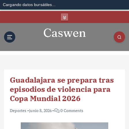
Cargando datos bursátiles...
S
k
i
p
t
o
c
o
n
t
Guadalajara se prepara tras
e
n
episodios de violencia para
t
Copa Mundial 2026
Deportes
junio 8, 2026
0 Comments