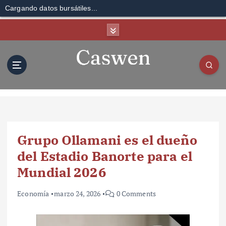
Cargando datos bursátiles...
S
k
i
p
t
o
c
o
n
t
Grupo Ollamani es el dueño
e
n
del Estadio Banorte para el
t
Mundial 2026
Economía
marzo 24, 2026
0 Comments