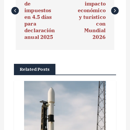
v
de
impacto
e
impuestos
económico
en 4.5 días
y turístico
g
para
con
declaración
Mundial
a
anual 2025
2026
c
i
ó
Related Posts
n
d
e
e
n