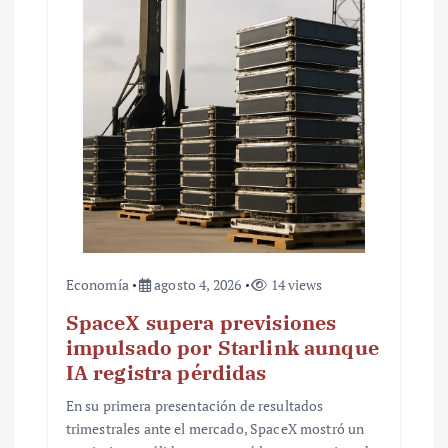
t
r
a
d
a
s
Economía
agosto 4, 2026
14 views
SpaceX supera previsiones
impulsado por Starlink aunque
IA registra pérdidas
En su primera presentación de resultados
trimestrales ante el mercado, SpaceX mostró un