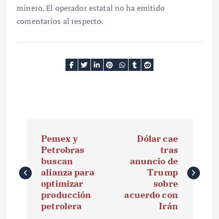
minero. El operador estatal no ha emitido
comentarios al respecto.
N
Pemex y
Dólar cae
a
Petrobras
tras
buscan
anuncio de
v
alianza para
Trump
e
optimizar
sobre
producción
acuerdo con
g
petrolera
Irán