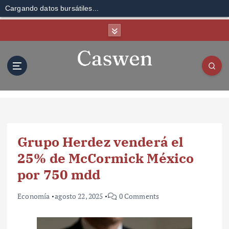
Cargando datos bursátiles...
S
k
i
p
t
o
c
o
n
t
Grupo Herdez venderá el
e
n
25% de McCormick México
t
por 750 mdd
Economía
agosto 22, 2025
0 Comments