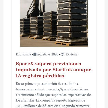
r
a
d
a
s
Economía
agosto 4, 2026
13 views
SpaceX supera previsiones
impulsado por Starlink aunque
IA registra pérdidas
En su primera presentación de resultados
trimestrales ante el mercado, SpaceX mostró un
crecimiento sólido que superó las expectativas de
los analistas. La compañía reportó ingresos de
7,810 millones de dólares en el segundo trimestre