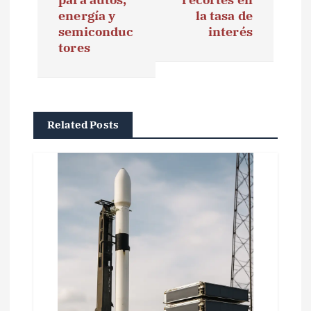
g
energía y
la tasa de
semiconduc
interés
a
tores
c
i
ó
Related Posts
n
d
e
e
n
t