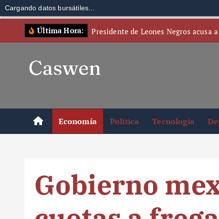
Cargando datos bursátiles...
S
Última Hora:
Presidente de Leones Negros acusa a
k
i
p
t
o
c
o
Economía
Política
Tecnología
De
n
t
e
n
Gobierno mex
t
cuotas a freg