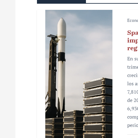
a
c
Econ
i
Spa
ó
imp
reg
n
En s
d
trim
e
crec
los 
e
7,81
n
de 2
6,93
t
comp
r
peri