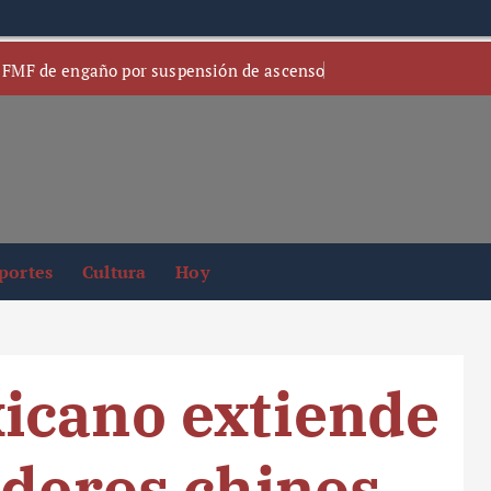
 FMF de engaño por suspensión de ascenso
portes
Cultura
Hoy
icano extiende
aderos chinos