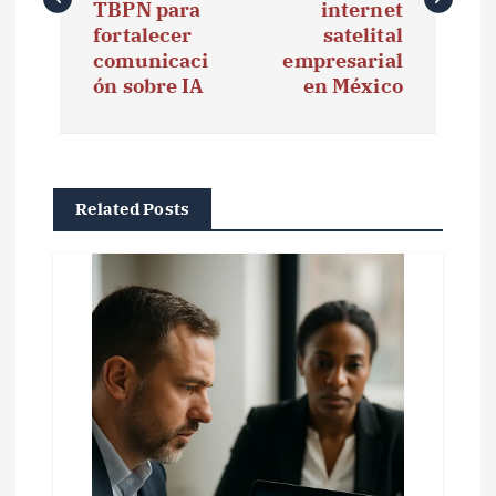
e
TBPN para
internet
fortalecer
satelital
g
comunicaci
empresarial
ón sobre IA
en México
a
c
i
Related Posts
ó
n
d
e
e
n