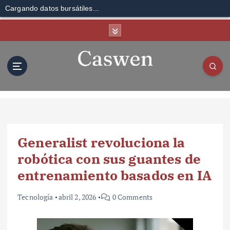
Cargando datos bursátiles...
S
k
i
p
t
o
c
o
n
t
Generalist revoluciona la
e
n
robótica con sus guantes de
t
entrenamiento basados en IA
Tecnología
abril 2, 2026
0 Comments