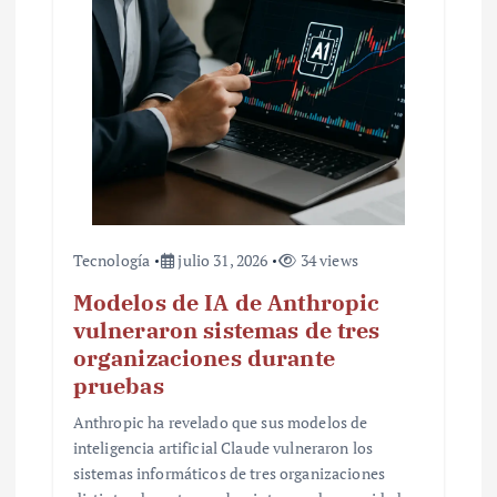
t
r
a
d
a
s
Tecnología
julio 31, 2026
34 views
Modelos de IA de Anthropic
vulneraron sistemas de tres
organizaciones durante
pruebas
Anthropic ha revelado que sus modelos de
inteligencia artificial Claude vulneraron los
sistemas informáticos de tres organizaciones