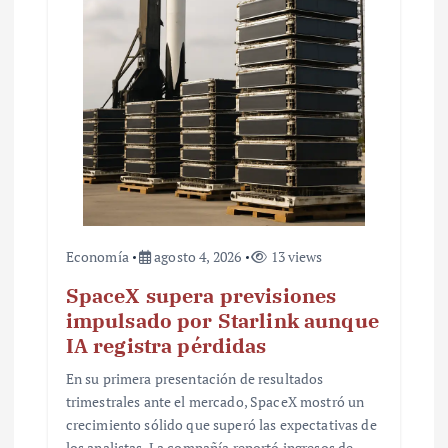
t
r
a
d
a
s
Economía
agosto 4, 2026
13 views
SpaceX supera previsiones
impulsado por Starlink aunque
IA registra pérdidas
En su primera presentación de resultados
trimestrales ante el mercado, SpaceX mostró un
crecimiento sólido que superó las expectativas de
los analistas. La compañía reportó ingresos de