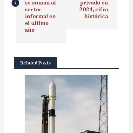
e
se suman al
privado en
sector
2024, cifra
g
informal en
histórica
el último
a
año
c
i
ó
Related Posts
n
d
e
e
n