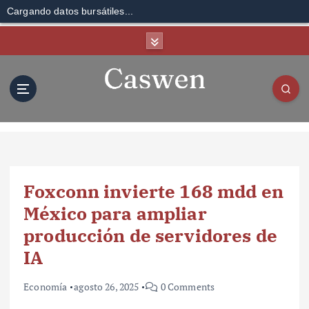
Cargando datos bursátiles...
S
k
i
p
t
o
c
o
n
t
Foxconn invierte 168 mdd en
e
n
México para ampliar
t
producción de servidores de
IA
Economía
agosto 26, 2025
0 Comments