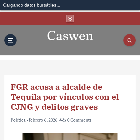
Cargando datos bursátiles...
S
k
i
p
t
o
c
o
n
t
FGR acusa a alcalde de
e
n
Tequila por vínculos con el
t
CJNG y delitos graves
Política
febrero 6, 2026
0 Comments