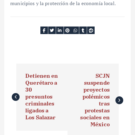
municipios y la protección de la economía local.
N
Detienen en
SCJN
a
Querétaro a
suspende
30
proyectos
v
presuntos
polémicos
e
criminales
tras
ligados a
protestas
g
Los Salazar
sociales en
México
a