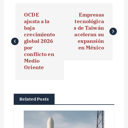
N
OCDE
Empresas
a
ajusta a la
tecnológica
baja
s de Taiwán
v
crecimiento
aceleran su
e
global 2026
expansión
por
en México
g
conflicto en
Medio
a
Oriente
c
i
ó
Related Posts
n
d