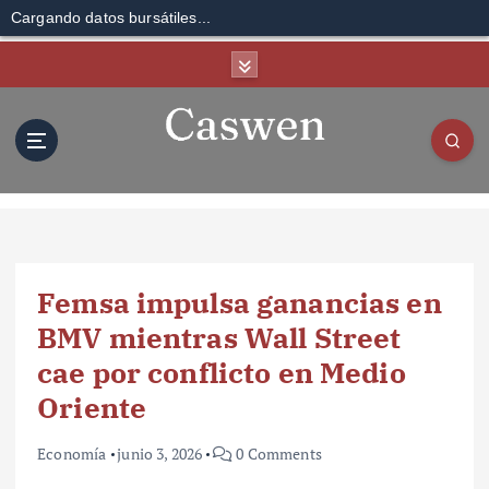
Cargando datos bursátiles...
S
k
i
p
t
o
c
o
n
t
Femsa impulsa ganancias en
e
n
BMV mientras Wall Street
t
cae por conflicto en Medio
Oriente
Economía
junio 3, 2026
0 Comments