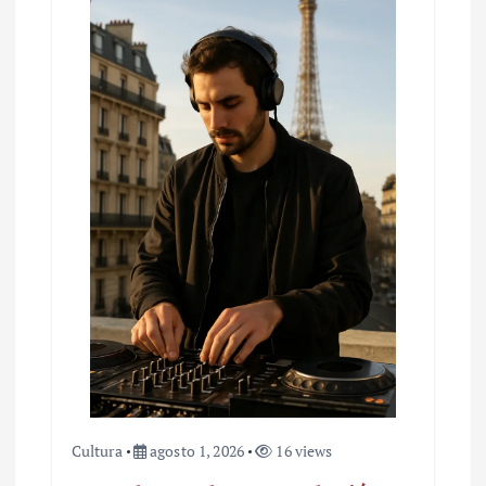
n
d
e
e
n
t
r
a
d
a
s
Cultura
agosto 1, 2026
16 views