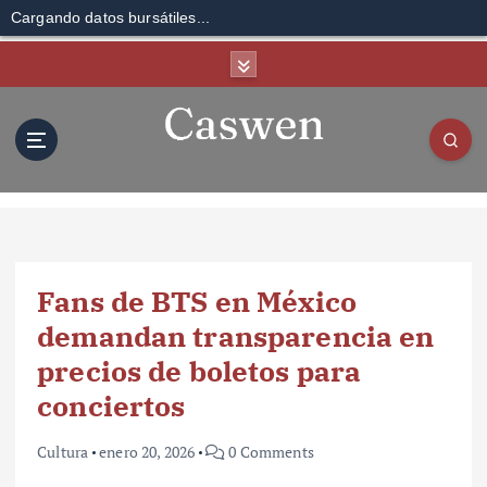
Cargando datos bursátiles...
S
k
i
p
t
o
c
o
n
t
Fans de BTS en México
e
n
demandan transparencia en
t
precios de boletos para
conciertos
Cultura
enero 20, 2026
0 Comments