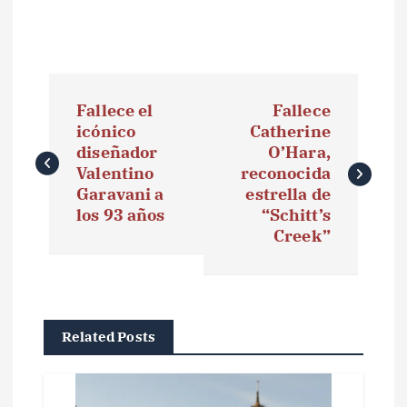
N
Fallece el
Fallece
a
icónico
Catherine
diseñador
O’Hara,
v
Valentino
reconocida
e
Garavani a
estrella de
los 93 años
“Schitt’s
g
Creek”
a
c
i
Related Posts
ó