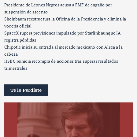
Presidente de Leones Negros acusa a FMF de engaño por
suspensión de ascenso
Sheinbaum reestructura la Oficina de la Presidencia y elimina la
vocería oficial
SpaceX supera previsiones impulsado por Starlink aunque IA
registra pérdidas
Chipotle inicia su entrada al mercado mexicano con Alsea a la
cabeza
HSBC reinicia recompra de acciones tras superar resultados
trimestrales
Te lo Perdiste