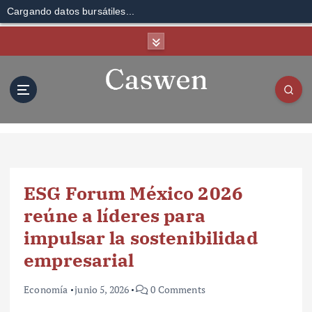
Cargando datos bursátiles...
S
k
i
p
t
o
c
o
n
t
ESG Forum México 2026
e
n
reúne a líderes para
t
impulsar la sostenibilidad
empresarial
Economía
junio 5, 2026
0 Comments