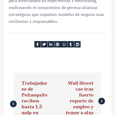
para intercambio de experiencias y networking,
reafirmando el compromiso de generar alianzas
estratégicas que impulsen modelos de negocio más
resilientes y responsables.
N
Trabajador
Wall Street
a
es de
cae tras
Peñasquito
fuerte
v
reciben
reporte de
e
hasta 1.5
empleo y
mdp en
temor a alza