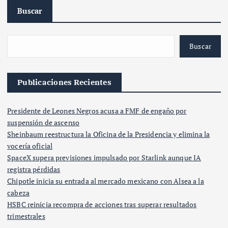
Buscar
Buscar
Publicaciones Recientes
Presidente de Leones Negros acusa a FMF de engaño por
suspensión de ascenso
Sheinbaum reestructura la Oficina de la Presidencia y elimina la
vocería oficial
SpaceX supera previsiones impulsado por Starlink aunque IA
registra pérdidas
Chipotle inicia su entrada al mercado mexicano con Alsea a la
cabeza
HSBC reinicia recompra de acciones tras superar resultados
trimestrales