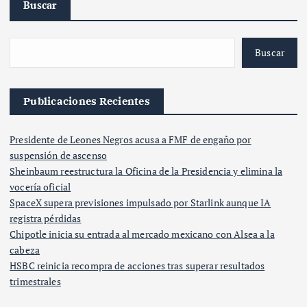
Buscar
Buscar
Publicaciones Recientes
Presidente de Leones Negros acusa a FMF de engaño por
suspensión de ascenso
Sheinbaum reestructura la Oficina de la Presidencia y elimina la
vocería oficial
SpaceX supera previsiones impulsado por Starlink aunque IA
registra pérdidas
Chipotle inicia su entrada al mercado mexicano con Alsea a la
cabeza
HSBC reinicia recompra de acciones tras superar resultados
trimestrales