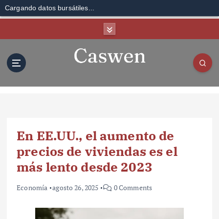
Cargando datos bursátiles...
S
k
i
p
t
o
c
o
n
t
En EE.UU., el aumento de
e
n
precios de viviendas es el
t
más lento desde 2023
Economía
agosto 26, 2025
0 Comments