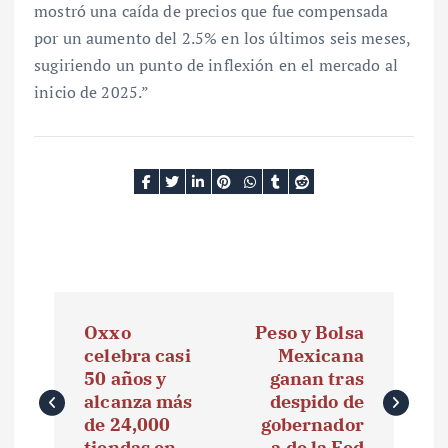
mostró una caída de precios que fue compensada
por un aumento del 2.5% en los últimos seis meses,
sugiriendo un punto de inflexión en el mercado al
inicio de 2025.”
N
Oxxo
Peso y Bolsa
a
celebra casi
Mexicana
50 años y
ganan tras
v
alcanza más
despido de
e
de 24,000
gobernador
tiendas en
a de la Fed