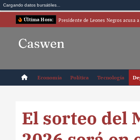
Cargando datos bursátiles...
S
Última Hora:
Presidente de Leones Negros acusa a
k
i
p
t
o
c
o
Economía
Política
Tecnología
De
n
t
e
n
El sorteo del
t
2026 será en 