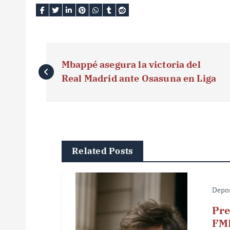
N
Mbappé asegura la victoria del
a
Real Madrid ante Osasuna en Liga
v
e
g
Related Posts
a
c
Depo
i
Pre
ó
FMF