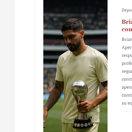
Depo
Bri
con
Bria
Aper
resp
prof
segu
cont
apen
cont
su e