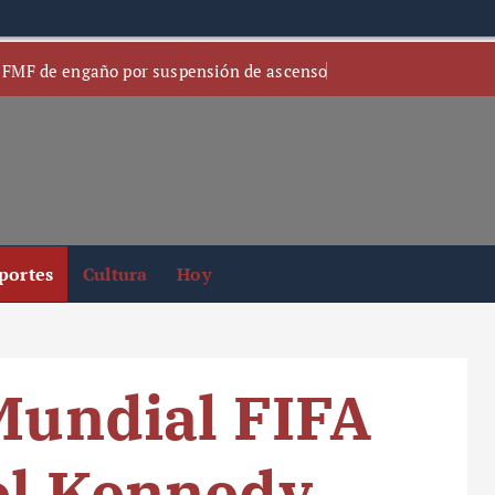
 FMF de engaño por suspensión de ascenso
portes
Cultura
Hoy
 Mundial FIFA
el Kennedy