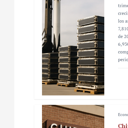
d
trim
e
crec
los 
e
7,81
n
de 2
6,93
t
comp
r
peri
a
d
a
s
Econ
Chi