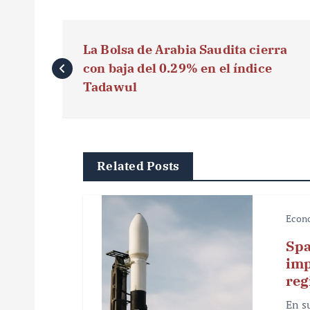
N
La Bolsa de Arabia Saudita cierra
a
con baja del 0.29% en el índice
v
Tadawul
e
g
Related Posts
a
c
Econ
i
Spa
ó
imp
reg
n
En s