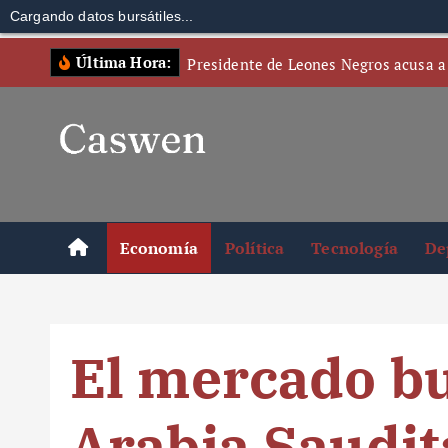
Cargando datos bursátiles...
S
Última Hora:
Presidente de Leones Negros acusa a
k
i
p
t
o
c
o
Economía
Política
Tecnología
De
n
t
e
n
El mercado bu
t
Arabia Saudit