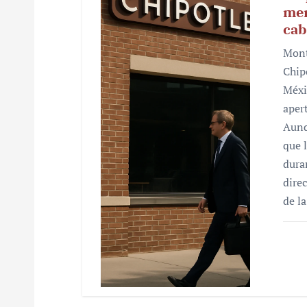
mer
cab
Mont
Chip
Méxi
aper
Aunq
que 
dura
dire
de l