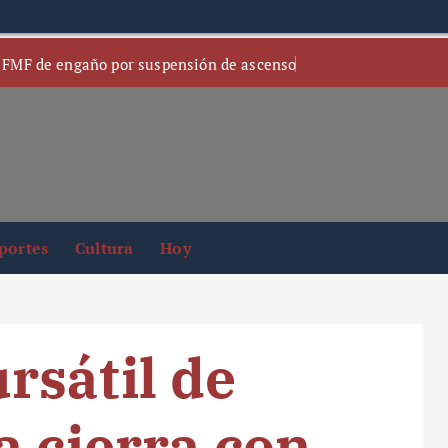
 FMF de engaño por suspensión de ascenso
portes
Cultura
Hoy
rsátil de
a cierra con