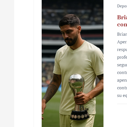
Depo
Bri
con
Bria
Aper
resp
prof
segu
cont
apen
cont
su e