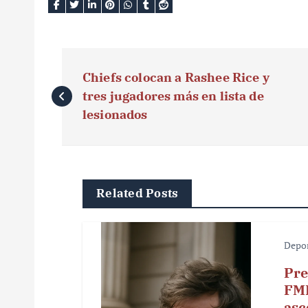
N
Chiefs colocan a Rashee Rice y
a
tres jugadores más en lista de
v
lesionados
e
g
Related Posts
a
c
Depo
i
Pre
ó
FMF
asc