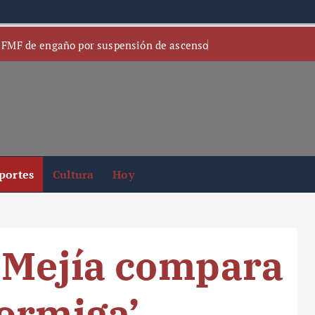
 FMF de engaño por suspensión de ascenso
portes
Cultura
Hoy
 Mejía compara
ormiga’