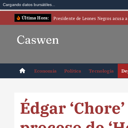
Cargando datos bursátiles...
S
Última Hora:
Presidente de Leones Negros acusa a
k
i
p
t
o
c
o
Economía
Política
Tecnología
De
n
t
e
n
Édgar ‘Chore’
t
proceso de ‘H