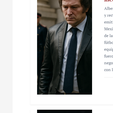
n
Albe
d
y re
e
emiti
Mexi
e
de l
n
fútb
equi
t
fuer
r
nego
con 
a
d
a
s