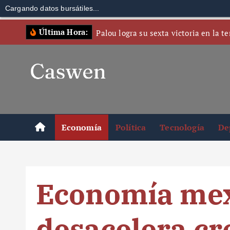
Cargando datos bursátiles...
S
Última Hora:
Palou logra su sexta victoria en la 
k
i
p
t
o
c
o
Economía
Política
Tecnología
De
n
t
e
n
Economía me
t
desacelera cr