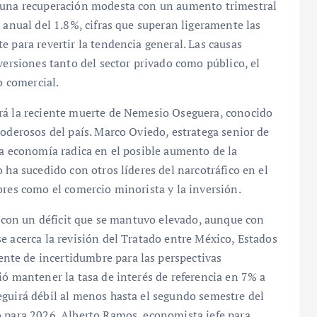
ó una recuperación modesta con un aumento trimestral
 anual del 1.8%, cifras que superan ligeramente las
e para revertir la tendencia general. Las causas
versiones tanto del sector privado como público, el
o comercial.
rá la reciente muerte de Nemesio Oseguera, conocido
poderosos del país. Marco Oviedo, estratega senior de
la economía radica en el posible aumento de la
 ha sucedido con otros líderes del narcotráfico en el
ores como el comercio minorista y la inversión.
es con un déficit que se mantuvo elevado, aunque con
e acerca la revisión del Tratado entre México, Estados
te de incertidumbre para las perspectivas
ió mantener la tasa de interés de referencia en 7% a
eguirá débil al menos hasta el segundo semestre del
o para 2026. Alberto Ramos, economista jefe para