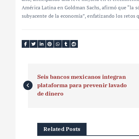
América Latina en Goldman Sachs, afirmó que “la sóli
subyacente de la economía”, enfatizando los retos q
N
Seis bancos mexicanos integran
a
plataforma para prevenir lavado
v
de dinero
e
g
Related Posts
a