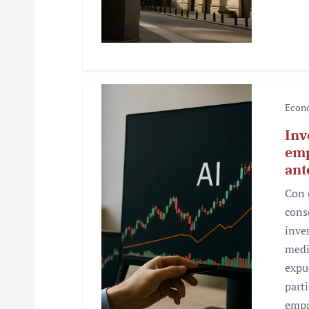
d
a
s
Econ
Inv
emp
ant
Con e
cons
inve
medi
expu
parti
empr