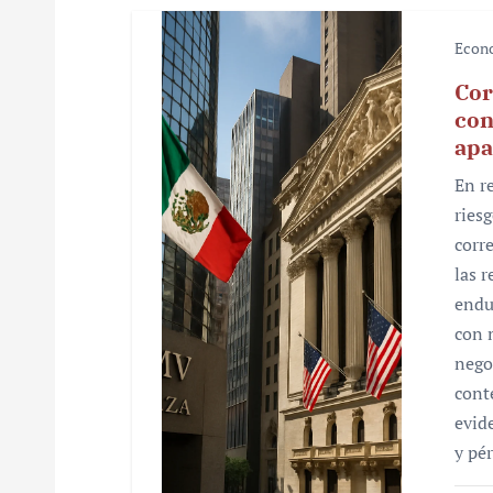
c
Econ
i
Cor
ó
con
apa
n
En r
d
riesg
e
corr
las r
e
endu
n
con 
nego
t
cont
r
evid
y pé
a