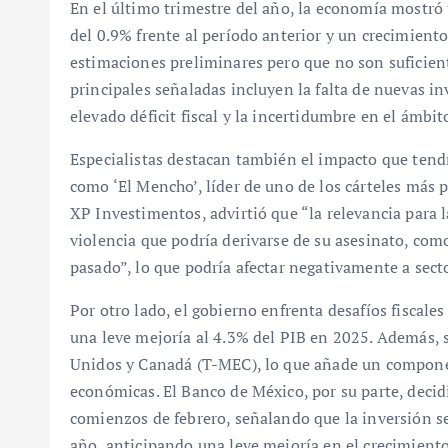
En el último trimestre del año, la economía mostr
del 0.9% frente al período anterior y un crecimiento
estimaciones preliminares pero que no son suficient
principales señaladas incluyen la falta de nuevas in
elevado déficit fiscal y la incertidumbre en el ámbit
Especialistas destacan también el impacto que tend
como ‘El Mencho’, líder de uno de los cárteles más 
XP Investimentos, advirtió que “la relevancia para 
violencia que podría derivarse de su asesinato, como
pasado”, lo que podría afectar negativamente a sect
Por otro lado, el gobierno enfrenta desafíos fiscal
una leve mejoría al 4.3% del PIB en 2025. Además, s
Unidos y Canadá (T-MEC), lo que añade un componen
económicas. El Banco de México, por su parte, decid
comienzos de febrero, señalando que la inversión s
año, anticipando una leve mejoría en el crecimient