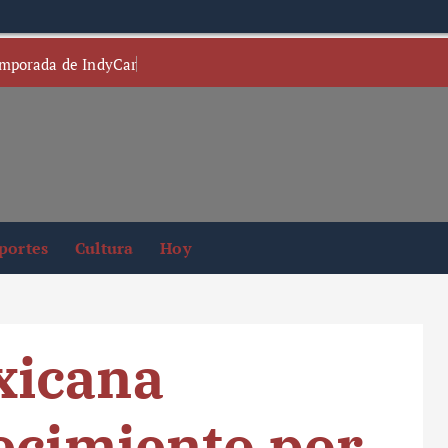
temporada de IndyCar
portes
Cultura
Hoy
xicana
ecimiento por