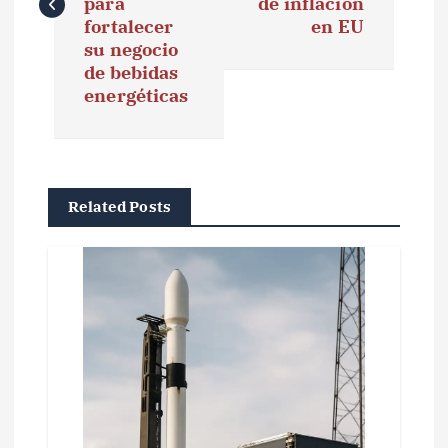
e
para
de inflación
fortalecer
en EU
g
su negocio
de bebidas
a
energéticas
c
i
ó
Related Posts
n
d
e
e
n