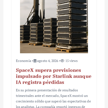
t
r
a
d
a
s
Economía
agosto 4, 2026
15 views
SpaceX supera previsiones
impulsado por Starlink aunque
IA registra pérdidas
En su primera presentación de resultados
trimestrales ante el mercado, SpaceX mostró un
crecimiento sólido que superó las expectativas de
los analistas. La compañía reportó ingresos de