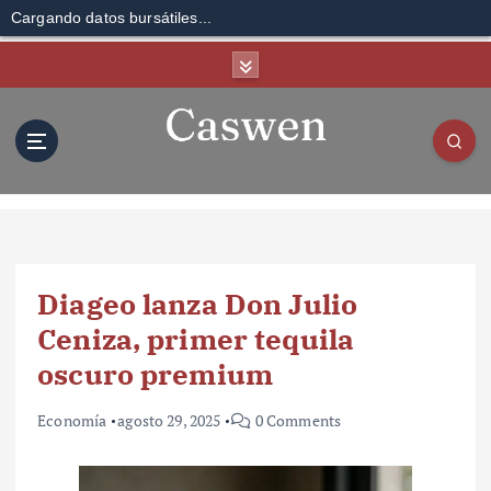
Cargando datos bursátiles...
S
k
i
p
t
o
c
o
n
t
Diageo lanza Don Julio
e
n
Ceniza, primer tequila
t
oscuro premium
Economía
agosto 29, 2025
0 Comments