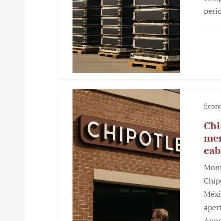
r
peri
a
d
a
s
Econ
Chi
mer
cab
Mont
Chip
Méxi
aper
Aunq