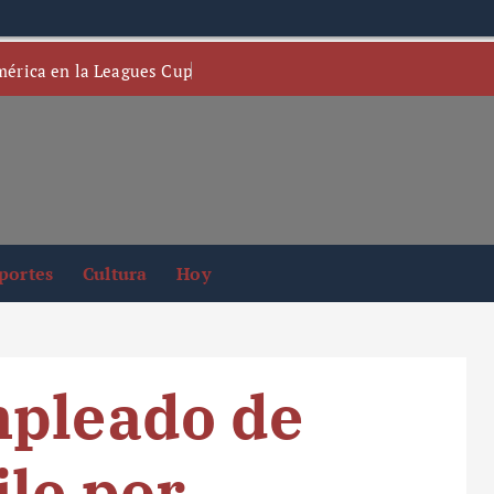
mérica en la Leagues Cup
portes
Cultura
Hoy
mpleado de
le por