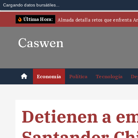
Cargando datos bursátiles...
S
Última Hora:
Almada detalla retos que enfrenta A
k
i
p
t
o
c
o
Economía
Política
Tecnología
De
n
t
e
n
Detienen a e
t
Santander Chi