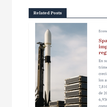
g
Related Posts
a
c
Econ
i
Spa
ó
imp
reg
n
En s
d
trim
e
crec
los 
e
7,81
n
de 2
6,93
t
comp