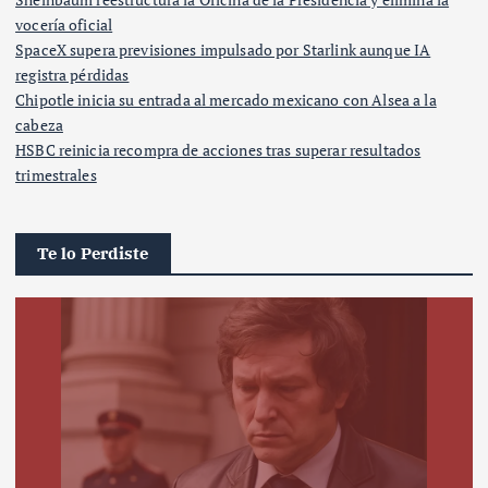
vocería oficial
SpaceX supera previsiones impulsado por Starlink aunque IA
registra pérdidas
Chipotle inicia su entrada al mercado mexicano con Alsea a la
cabeza
HSBC reinicia recompra de acciones tras superar resultados
trimestrales
Te lo Perdiste