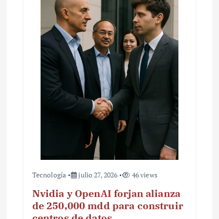
Tecnología
julio 27, 2026
46 views
Nvidia y OpenAI forjan alianza
de 250,000 mdd para construir
centros de datos