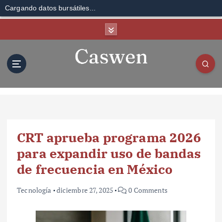
Cargando datos bursátiles...
S
k
i
p
t
o
c
o
n
t
CRT aprueba programa 2026
e
n
para expandir uso de bandas
t
de frecuencia en México
Tecnología
diciembre 27, 2025
0 Comments