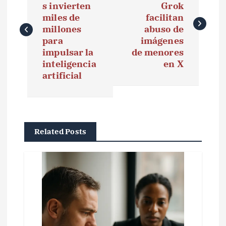
s invierten
Grok
v
miles de
facilitan
e
millones
abuso de
para
imágenes
g
impulsar la
de menores
inteligencia
en X
a
artificial
c
i
ó
Related Posts
n
d
e
e