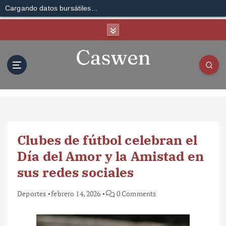
Cargando datos bursátiles...
S
k
i
p
t
o
c
o
n
t
Clubes de fútbol celebran el
e
n
Día del Amor y la Amistad en
t
sus redes sociales
Deportes
febrero 14, 2026
0 Comments