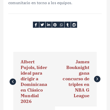
comunitario en torno a los equipos.
N
Albert
James
a
Pujols, líder
Bouknight
ideal para
gana
v
dirigir a
concurso de
e
Dominicana
triples en
en Clásico
NBA G
g
Mundial
League
2026
a