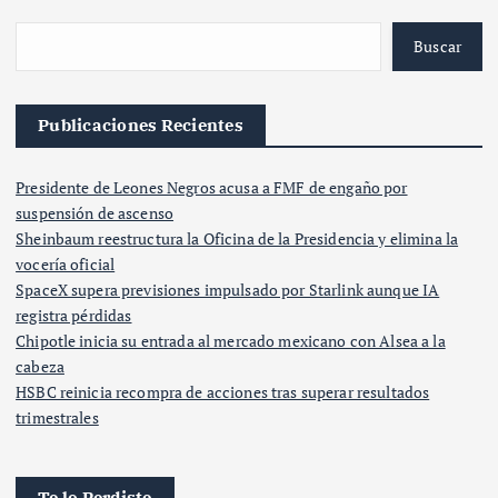
Buscar
Publicaciones Recientes
Presidente de Leones Negros acusa a FMF de engaño por
suspensión de ascenso
Sheinbaum reestructura la Oficina de la Presidencia y elimina la
vocería oficial
SpaceX supera previsiones impulsado por Starlink aunque IA
registra pérdidas
Chipotle inicia su entrada al mercado mexicano con Alsea a la
cabeza
HSBC reinicia recompra de acciones tras superar resultados
trimestrales
Te lo Perdiste