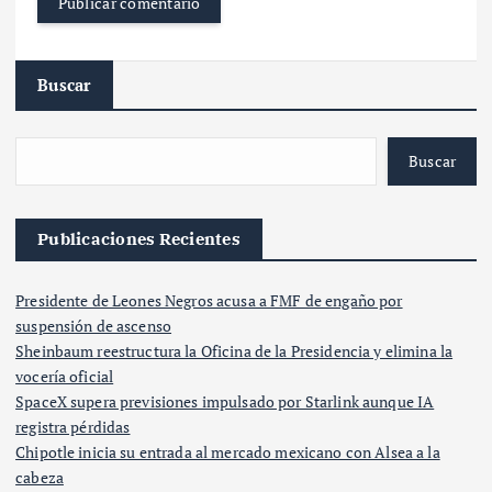
Buscar
Buscar
Publicaciones Recientes
Presidente de Leones Negros acusa a FMF de engaño por
suspensión de ascenso
Sheinbaum reestructura la Oficina de la Presidencia y elimina la
vocería oficial
SpaceX supera previsiones impulsado por Starlink aunque IA
registra pérdidas
Chipotle inicia su entrada al mercado mexicano con Alsea a la
cabeza