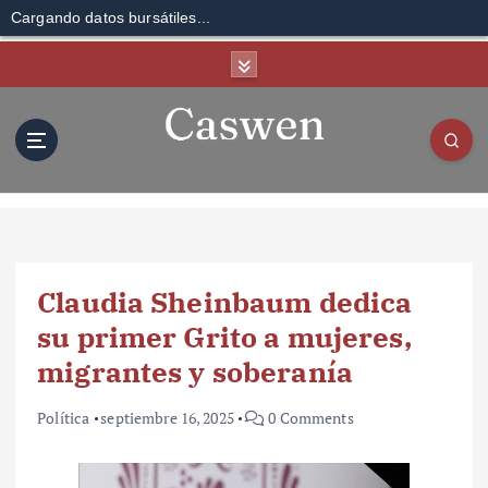
Cargando datos bursátiles...
S
k
i
p
t
o
c
o
n
t
Claudia Sheinbaum dedica
e
n
su primer Grito a mujeres,
t
migrantes y soberanía
Política
septiembre 16, 2025
0 Comments