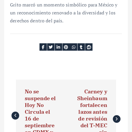
Grito marcó un momento simbólico para México y
un reconocimiento renovado a la diversidad y los
derechos dentro del país.
N
No se
Carney y
a
suspende el
Sheinbaum
Hoy No
fortalecen
v
Circula el
lazos antes
e
16 de
de revisión
septiembre
del T-MEC