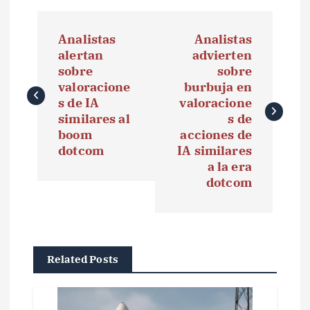
N
Analistas
Analistas
a
alertan
advierten
sobre
sobre
v
valoracione
burbuja en
e
s de IA
valoracione
similares al
s de
g
boom
acciones de
dotcom
IA similares
a
a la era
dotcom
c
i
ó
Related Posts
n
d