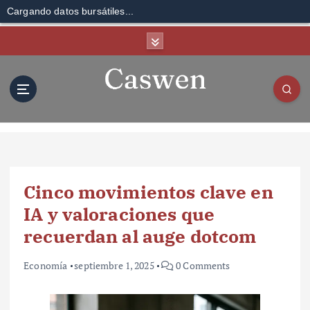
Cargando datos bursátiles...
S
k
i
p
t
o
c
o
n
t
Cinco movimientos clave en
e
n
IA y valoraciones que
t
recuerdan al auge dotcom
Economía
septiembre 1, 2025
0 Comments