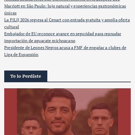
Marriott en São Paulo: lujo natural y experiencias gastronómicas
únicas
La FILIJ 2026 regresa al Cenart con entrada gratuita y amplia oferta
cultural
Embajador de EU reconoce avance en seguridad para reanudar
importación de aguacate michoacano
Presidente de Leones Negros acusa a FMF de engañar a clubes de
Liga de Expansión
Te lo Perdiste