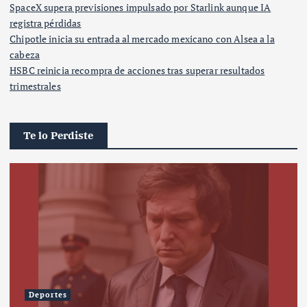
SpaceX supera previsiones impulsado por Starlink aunque IA
registra pérdidas
Chipotle inicia su entrada al mercado mexicano con Alsea a la
cabeza
HSBC reinicia recompra de acciones tras superar resultados
trimestrales
Te lo Perdiste
Deportes