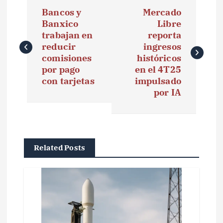
N
Bancos y
Mercado
a
Banxico
Libre
trabajan en
reporta
v
reducir
ingresos
e
comisiones
históricos
por pago
en el 4T25
g
con tarjetas
impulsado
por IA
a
c
i
Related Posts
ó
n
d
e