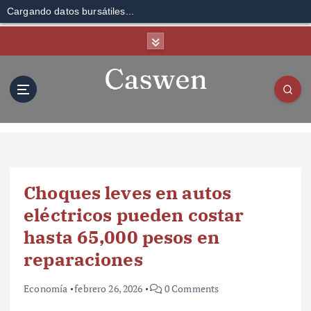
Cargando datos bursátiles...
S
k
i
p
t
o
c
o
n
t
Choques leves en autos
e
n
eléctricos pueden costar
t
hasta 65,000 pesos en
reparaciones
Economía
febrero 26, 2026
0 Comments