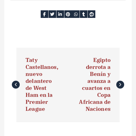
N
Taty
Egipto
a
Castellanos,
derrota a
nuevo
Benín y
v
delantero
avanza a
e
de West
cuartos en
Ham en la
Copa
g
Premier
Africana de
League
Naciones
a
c