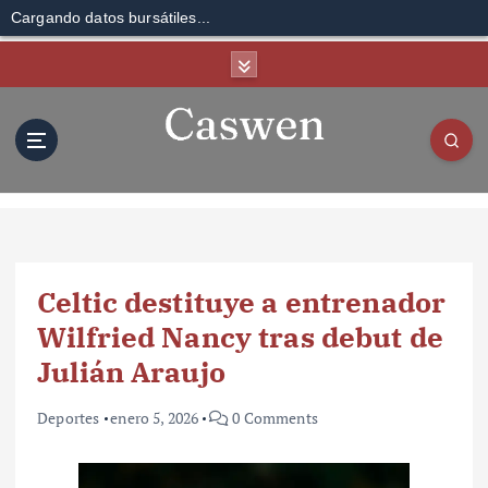
Cargando datos bursátiles...
S
k
i
p
t
o
c
o
n
t
Celtic destituye a entrenador
e
n
Wilfried Nancy tras debut de
t
Julián Araujo
Deportes
enero 5, 2026
0 Comments