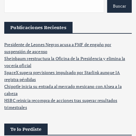
Buscar
Publicaciones Recientes
Presidente de Leones Negros acusa a FMF de engaño por
suspensión de ascenso
Sheinbaum reestructura la Oficina de la Presidencia y elimina la
vocería oficial
SpaceX supera previsiones impulsado por Starlink aunque IA
registra pérdidas
Chipotle inicia su entrada al mercado mexicano con Alsea a la
cabeza
HSBC reinicia recompra de acciones tras superar resultados
trimestrales
Te lo Perdiste