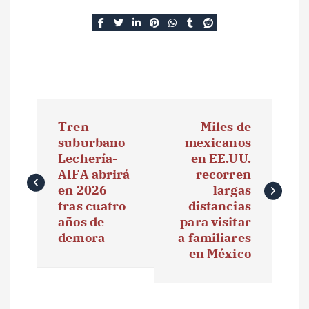
N
Tren
Miles de
a
suburbano
mexicanos
Lechería-
en EE.UU.
v
AIFA abrirá
recorren
e
en 2026
largas
tras cuatro
distancias
g
años de
para visitar
demora
a familiares
a
en México
c
i