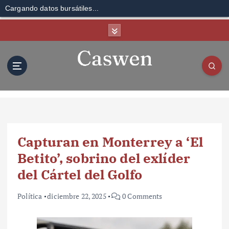
Cargando datos bursátiles...
S
k
i
p
t
o
c
o
n
t
Capturan en Monterrey a ‘El
e
n
Betito’, sobrino del exlíder
t
del Cártel del Golfo
Política
diciembre 22, 2025
0 Comments