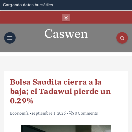
Cargando datos bursátiles...
S
k
i
p
t
o
c
o
n
t
Bolsa Saudita cierra a la
e
n
baja; el Tadawul pierde un
t
0.29%
Economía
septiembre 1, 2025
0 Comments