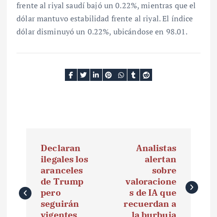
frente al riyal saudí bajó un 0.22%, mientras que el
dólar mantuvo estabilidad frente al riyal. El índice
dólar disminuyó un 0.22%, ubicándose en 98.01.
N
Declaran
Analistas
a
ilegales los
alertan
aranceles
sobre
v
de Trump
valoracione
e
pero
s de IA que
seguirán
recuerdan a
g
vigentes
la burbuja