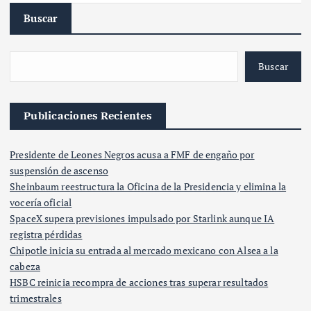
Buscar
Buscar
Publicaciones Recientes
Presidente de Leones Negros acusa a FMF de engaño por
suspensión de ascenso
Sheinbaum reestructura la Oficina de la Presidencia y elimina la
vocería oficial
SpaceX supera previsiones impulsado por Starlink aunque IA
registra pérdidas
Chipotle inicia su entrada al mercado mexicano con Alsea a la
cabeza
HSBC reinicia recompra de acciones tras superar resultados
trimestrales