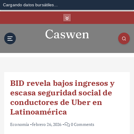
Cargando datos bursátiles...
S
k
i
p
t
o
c
o
n
t
BID revela bajos ingresos y
e
n
escasa seguridad social de
t
conductores de Uber en
Latinoamérica
Economía
febrero 26, 2026
0 Comments