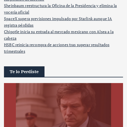
Sheinbaum reestructura la Oficina de la Presidencia y elimina la
vocería oficial
SpaceX supera previsiones impulsado por Starlink aunque IA
registra pérdidas
Chipotle inicia su entrada al mercado mexicano con Alsea a la
cabeza
HSBC reinicia recompra de acciones tras superar resultados
trimestrales
Te lo Perdiste