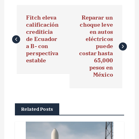
N
Fitch eleva
Reparar un
a
calificación
choque leve
crediticia
en autos
v
de Ecuador
eléctricos
e
a B- con
puede
perspectiva
costar hasta
g
estable
65,000
pesos en
a
México
c
i
ó
Related Posts
n
d