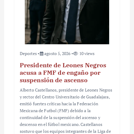
r
a
d
a
s
Deportes
agosto 5, 2026
10 views
Presidente de Leones Negros
acusa a FMF de engaño por
suspensión de ascenso
Alberto Castellanos, presidente de Leones Negros
y rector del Centro Universitario de Guadalajara,
emitió fuertes críticas hacia la Federación
Mexicana de Futbol (FMF) debido a la
continuidad de la suspensión del ascenso y
descenso en el fútbol mexicano. Castellanos
sostuvo que los equipos integrantes de la Liga de