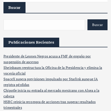
Buscar
Buscar
Publicaciones Recientes
Presidente de Leones Negros acusa a FMF de engaño por
suspensión de ascenso
Sheinbaum reestructura la Oficina de la Presidencia y elimina la
vocería oficial
SpaceX supera previsiones impulsado por Starlink aunque IA
registra pérdidas
Chipotle inicia su entrada al mercado mexicano con Alsea a la
cabeza
HSBC reinicia recompra de acciones tras superar resultados
trimestrales