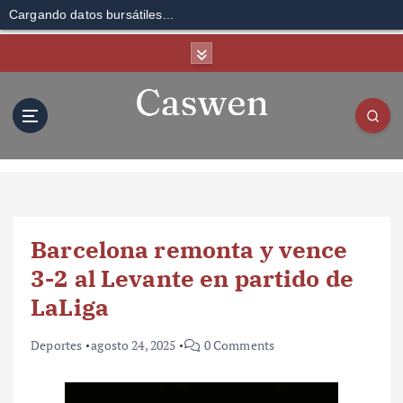
Cargando datos bursátiles...
S
k
i
p
t
o
c
o
n
t
Barcelona remonta y vence
e
n
3-2 al Levante en partido de
t
LaLiga
Deportes
agosto 24, 2025
0 Comments