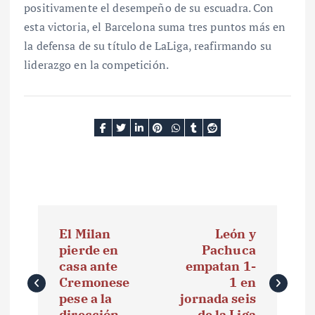
positivamente el desempeño de su escuadra. Con
esta victoria, el Barcelona suma tres puntos más en
la defensa de su título de LaLiga, reafirmando su
liderazgo en la competición.
N
El Milan
León y
a
pierde en
Pachuca
casa ante
empatan 1-
v
Cremonese
1 en
e
pese a la
jornada seis
dirección
de la Liga