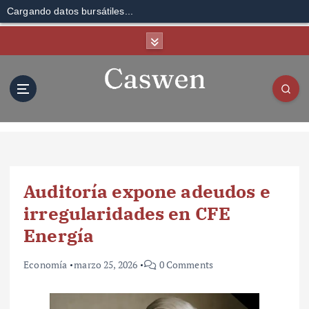
Cargando datos bursátiles...
S
k
i
p
t
o
c
o
n
t
Auditoría expone adeudos e
e
n
irregularidades en CFE
t
Energía
Economía
marzo 25, 2026
0 Comments