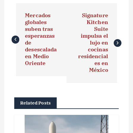
N
Mercados
Signature
a
globales
Kitchen
suben tras
Suite
v
esperanzas
impulsa el
e
de
lujo en
desescalada
cocinas
g
en Medio
residencial
Oriente
es en
a
México
c
i
ó
Related Posts
n
d