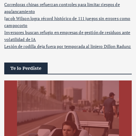
Corredoras chinas refuerzan controles para limitar riesgos de
apalancamiento
Jacob Wilson logra récord histórico de 111 juegos sin errores como
campocorto
Inversores buscan refugio en empresas de gestión de residuos ante
volatilidad de IA
Lesión de rodilla deja fuera por temporada al liniero Dillon Radunz
Te lo Perdiste