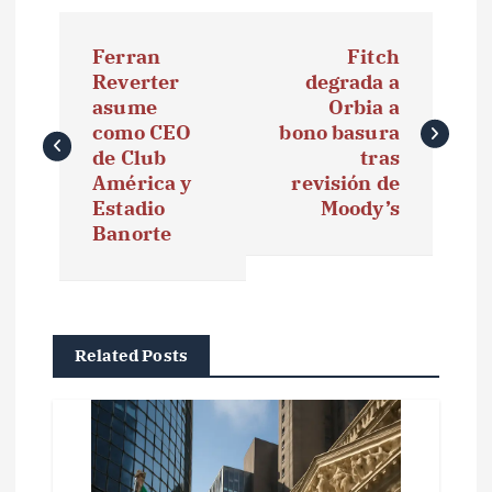
N
Ferran
Fitch
a
Reverter
degrada a
asume
Orbia a
v
como CEO
bono basura
e
de Club
tras
América y
revisión de
g
Estadio
Moody’s
Banorte
a
c
i
Related Posts
ó
n
d